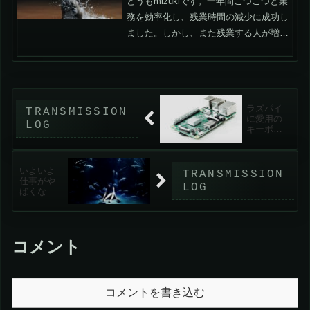
どうもmizukiです。一年間こつこつと業
務を効率化し、残業時間の減少に成功し
ました。しかし、また残業する人が増え
てきました。つまり、残業が増える本当
の原因は他にあると考えるようになりま
した。とりあえず箇条書きで原因と考え
られるものを書きま...
ラズパイ
に愛用の
キーボー
ドK780＆
マウス
MX1600s
いよいよ
MTがペア
仕事がや
リングで
ばくなっ
きなくて
てきたの
死ぬほど
で、一旦
ハマった
現状をま
とめる
コメント
コメントを書き込む