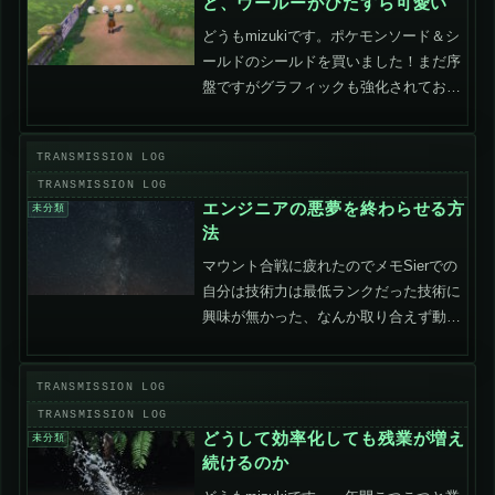
ど、ウールーがひたすら可愛い
どうもmizukiです。ポケモンソード＆シ
ールドのシールドを買いました！まだ序
盤ですがグラフィックも強化されており
冒険している感がすごいです。ポケモン
剣盾の世界ではバトルがショーとして成
り立っていて、そこでの雇用なども発生
しているんだなぁ、...
エンジニアの悪夢を終わらせる方
未分類
法
マウント合戦に疲れたのでメモSierでの
自分は技術力は最低ランクだった技術に
興味が無かった、なんか取り合えず動け
ばヨシ！レベルのプログラムをひたすら
書いていた。周りのレベルも相当低かっ
たけど、その中でも「できるエンジニ
ア」からは、なんでアイ...
どうして効率化しても残業が増え
未分類
続けるのか