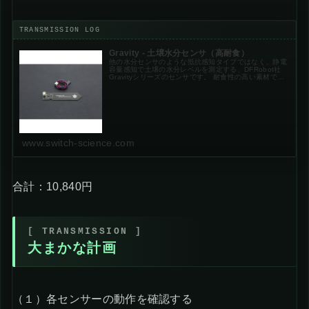
Gravity - 土壌水分センサ（高耐食）
他の水分センサのような抵抗感知タイプではなく、静電
容量感知で土壌の水分レベルを測定する、DFRobot社
Gravityシリーズのセンサです。 耐食性の高い素材で作
られているので、耐用年数が長く、植物栽培やガーデニ
ングなどのボタニカルライフに...
www.switch-science.com
合計：10,840円
大まかな計画
（１）各センサーの動作を確認する