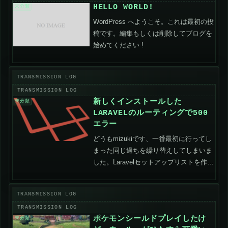
HELLO WORLD!
未分類
WordPress へようこそ。これは最初の投
稿です。編集もしくは削除してブログを
始めてください !
新しくインストールした
未分類
LARAVELのルーティングで500
エラー
どうもmizukiです、一番最初に行ってし
まった同じ過ちを繰り替えしてしまいま
した。Laravelセットアップリストを作っ
てこの操作を忘れないようにした方が良
い（戒め）この設定を行わないと、ルー
トだけは繋げて、他には一切繋がらない
状態になる...
ポケモンシールドプレイしたけ
未分類