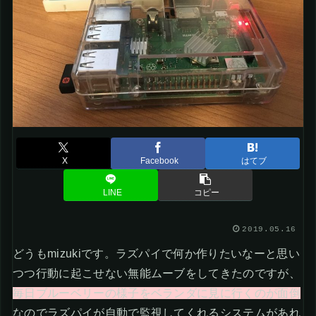
X
Facebook
はてブ
LINE
コピー
2019.05.16
どうもmizukiです。ラズパイで何か作りたいなーと思い
つつ行動に起こせない無能ムーブをしてきたのですが、
毎日ブルーベリーの様子をベランダに見に行くのが面倒
なのでラズパイが自動で監視してくれるシステムがあれ