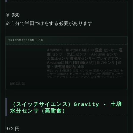
￥ 980
※自分で半田づけをする必要があります
Amazon | HiLetgo BME280 温度 センサー 湿
度 センサー 気圧 センサー Arduino センサー
大気圧センサ 温湿度センサー ブレイクアウト
Arduinoに対応 [並行輸入品] | 圧力センサ | 産
業・研究開発用品 通販
HiLetgo BME280 温度 センサー 湿度 センサー 気圧 セ
ンサー Arduino センサー 大気圧センサ 温湿度センサー
ブレイクアウト Arduinoに対応 が圧力センサストアでい
つでもお買い得。当日お急ぎ便対象商品は、当日お...
amzn.to
（スイッチサイエンス）Gravity - 土壌
水分センサ（高耐食）
972 円