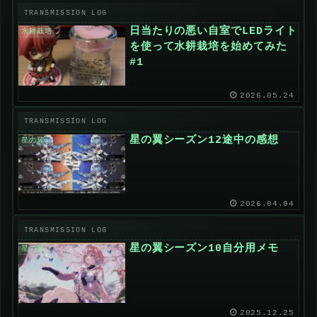
日当たりの悪い自室でLEDライト
水耕栽培
を使って水耕栽培を始めてみた
#1
2026.05.24
星の翼シーズン12途中の感想
星の翼
2026.04.04
星の翼シーズン10自分用メモ
星の翼
2025.12.25