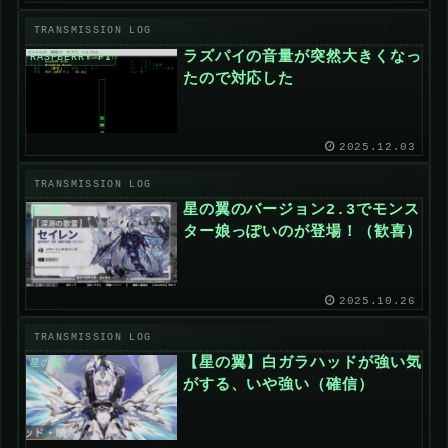
ラズパイの音量が突然大きくなっ
RASPBERRY PI
たので対応した
2025.12.03
星の翼のバージョン2.3でモンス
星の翼
ター娘っぽいのが登場！（歓喜）
2025.10.26
【星の翼】白ガラハッドが強い気
星の翼
がする、いや強い（確信）