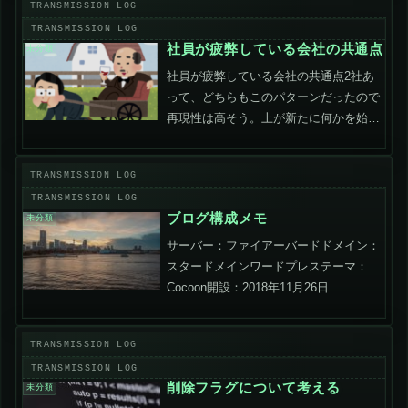
で、完全に個人の力に依存している状況
です。ヘルプデス...
社員が疲弊している会社の共通点
未分類
社員が疲弊している会社の共通点2社あ
って、どちらもこのパターンだったので
再現性は高そう。上が新たに何かを始め
るが、絶対に何かを止めない取捨選択が
できずに、どんどん足していく事にな
り、現場の仕事がどんどん増えていき疲
弊していくパターンです。本...
ブログ構成メモ
未分類
サーバー：ファイアーバードドメイン：
スタードメインワードプレステーマ：
Cocoon開設：2018年11月26日
削除フラグについて考える
未分類