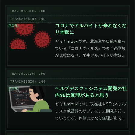
コロナでアルバイトが来れなくな
未分類
り地獄に
どうもmizukiです。北海道で猛威を奮っ
ている『コロナウィルス』で多くの学校
が休校になり、学生アルバイトや主婦パ
ートに依存している会社が大変なことに
なっています。コロナの特需で仕事が増
えたけど、出社できるアルバイトが減っ
た会社はどこも地獄...
ヘルプデスク＋システム開発の社
未分類
内SEは無理があると思う
どうもmizukiです。現在社内SEでヘルプ
デスク兼基幹のサブシステム開発を行っ
ていますが、体制にかなり無理が出てき
ました。ヘルプデスクは数名で兼任、シ
ステム開発は完全に一人でやっているの