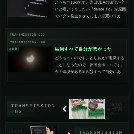
どうもmizukiです。先日VBAの保守が辛
いと嘆いてましたが『delete_flg』が原因
でバグを発生させてしまい必死のリカバ
ーをしました。引き継いだシステムでそ
もそも改修予算がないのでフィールドの
削除などはほぼ不可能ですが、今後新規
でシ...
結局すべて自分が悪かった
未分類
どうもmizukiです。とりあえず退職する
ことになったので、反省会ポエムです。
今の環境がある原因はすべて自分にある
今の環境は自分の身の丈に合った環境で
した。良い会社は人を選びます。一度ア
ルバイトしたベンチャー企業がとても優
秀な人が多く、そこ...
北海道の
冬は野菜
が高いの
で水耕栽
培につい
て考える
2年社内