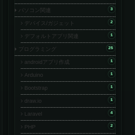
3
パソコン関連
2
デバイス/ガジェット
1
デフォルトアプリ関連
25
プログラミング
1
androidアプリ作成
1
Arduino
1
Bootstrap
1
draw.io
4
Laravel
2
PHP