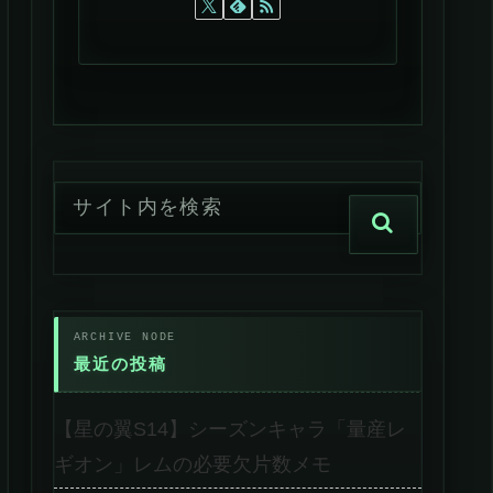
最近の投稿
【星の翼S14】シーズンキャラ「量産レ
ギオン」レムの必要欠片数メモ