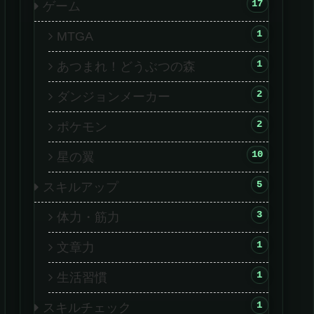
17
ゲーム
1
MTGA
1
あつまれ！どうぶつの森
2
ダンジョンメーカー
2
ポケモン
10
星の翼
5
スキルアップ
3
体力・筋力
1
文章力
1
生活習慣
1
スキルチェック