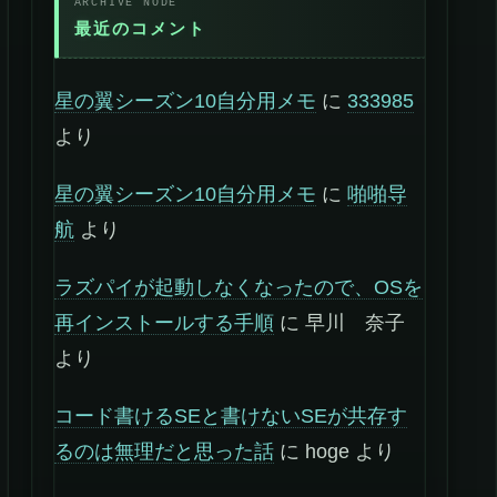
最近のコメント
星の翼シーズン10自分用メモ
に
333985
より
星の翼シーズン10自分用メモ
に
啪啪导
航
より
ラズパイが起動しなくなったので、OSを
再インストールする手順
に
早川 奈子
より
コード書けるSEと書けないSEが共存す
るのは無理だと思った話
に
hoge
より