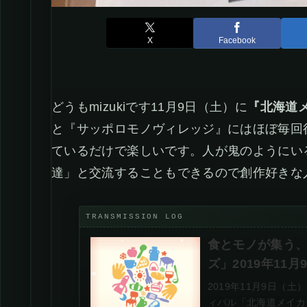
X
Facebook
どうもmizukiです11月9日（土）に
『北海道
と『サッポロモノヴィレッジ』にはほぼ毎回
ているだけで楽しいです。人が鬼のようにい
達」と交流することもできるので創作好きな
食とモノが集う
ズ」2019年11月
2019年11月9日（
ィバル「北海道メイカ