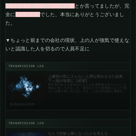
りてなくて回ってねーっすね」
とか言ってましたが、完
全に
ブーメラン
でした、本当にありがとうございまし
た。
▼ちょっと前までの会社の現状、上の人が強気で使えな
いと認識した人を切るので人員不足に
上層部が気に入らない人間を辞めさせた結果、
下っ端が地獄に【絶望】
新年度が始まる直前当たりに２名退職者が出ていよいよ
地獄と化してきました。毎日ギスギス退職者によって増
えた仕事の押し付け合いです。上司が圧倒的な権限を持
っていて下に仕事を投げまくるので、下っ端同士で仕事
を押し付け合う毎日です。上の連中が嫌いな...
toriyaru.com
なんで悲惨な事になったかを考える