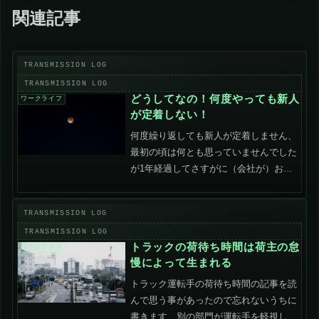
関連記事
どうしてなの！何度やっても新人
ワークライフ
が定着しない！
何度繰り返しても新人が定着しません、
最初の頃は何とも思っていませんでした
が1年経過してさすがに（会社が）おか
しいと思い始めました。離職率の高い職
場のリアルを少しでも伝えるのと同時
に、離職率の高い職場を回避する方法も
お伝えします。どれくらいの...
トラックの荷待ち時間は荷主の怠
ワークライフ
慢によって生まれる
トラック運転手の荷待ち時間の記事を読
んで思う事があったので忘れないうちに
書きます、別の部門が運転手を軽視して