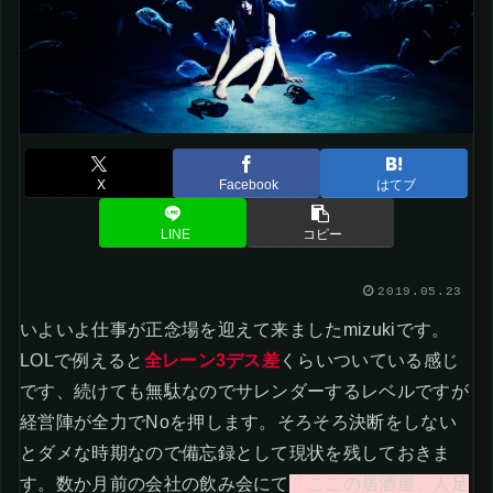
X
Facebook
はてブ
LINE
コピー
2019.05.23
いよいよ仕事が正念場を迎えて来ましたmizukiです。
LOLで例えると
全レーン3デス差
くらいついている感じ
です、続けても無駄なのでサレンダーするレベルですが
経営陣が全力でNoを押します。そろそろ決断をしない
とダメな時期なので備忘録として現状を残しておきま
す。数か月前の会社の飲み会にて
「ここの居酒屋、人足