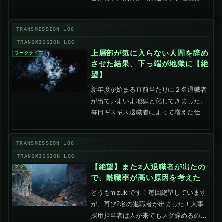
いるのが凄く伝わってきました。運転手
側よりも荷主側に問題があると考えま
す。少なくともウチの会社ではそうで
す。まずは事例から荷待ち時間...
上層部が気に入らない人間を辞め
ワークライフ
させた結果、下っ端が地獄に【絶
望】
新年度が始まる直前当たりに２名退職者
が出ていよいよ地獄と化してきました。
毎日ギスギス退職者によって増えた仕事
の押し付け合いです。上司が圧倒的な権
限を持っていて下に仕事を投げまくるの
で、下っ端同士で仕事を押し付け合う毎
日です。上の連中が嫌いな...
【絶望】また2人退職者が出たの
ブラック
で、離職率が高い原因を考えた
どうもmizukiです！毎回絶望しています
が、再び2名の退職者が出ました！人事
採用担当者は人が来てもスグ辞めるので