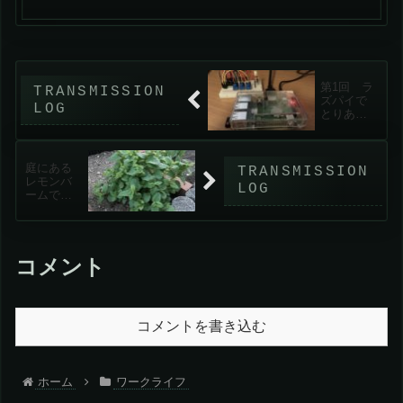
賽の河原状態になっていて。相変わらず
上層部は「従業員なんて募集かければス
グに集まる」と好き勝手言っているの
で、人事がブチ切れて...
第1回 ラ
ズパイで
とりあえ
ず作って
みる「ブ
ルーベリ
庭にある
ーの水や
レモンバ
り通知す
ームでハ
る機能を
ーブティ
作る～要
ーを作る
件定義
編」
コメント
コメントを書き込む
ホーム
ワークライフ