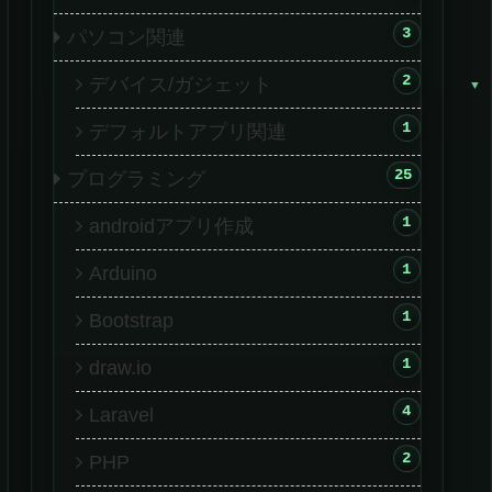
3
パソコン関連
2
デバイス/ガジェット
1
デフォルトアプリ関連
25
プログラミング
1
androidアプリ作成
1
Arduino
1
Bootstrap
1
draw.io
4
Laravel
2
PHP