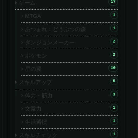
17
ゲーム
1
MTGA
1
あつまれ！どうぶつの森
2
ダンジョンメーカー
2
ポケモン
10
星の翼
5
スキルアップ
3
体力・筋力
1
文章力
1
生活習慣
1
スキルチェック