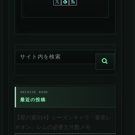
最近の投稿
【星の翼S14】シーズンキャラ「量産レ
ギオン」レムの必要欠片数メモ