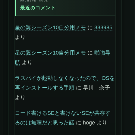
最近のコメント
星の翼シーズン10自分用メモ
に
333985
より
星の翼シーズン10自分用メモ
に
啪啪导
航
より
ラズパイが起動しなくなったので、OSを
再インストールする手順
に
早川 奈子
より
コード書けるSEと書けないSEが共存す
るのは無理だと思った話
に
hoge
より