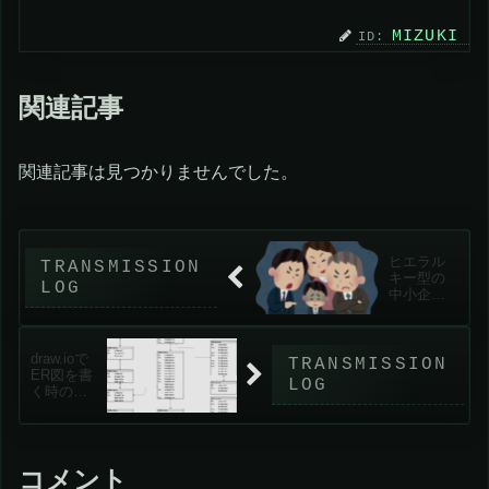
MIZUKI
関連記事
関連記事は見つかりませんでした。
ヒエラル
キー型の
中小企業
では上の
人に嫌わ
れたら辞
draw.ioで
めるしか
ER図を書
なくなる
く時の行
追加方法
の備忘録
コメント