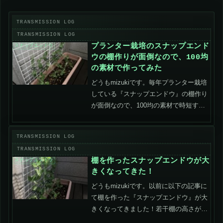
プランター栽培のスナップエンド
スナップエンドウ
ウの棚作りが面倒なので、100均
の素材で作ってみた
どうもmizukiです。毎年プランター栽培
している『スナップエンドウ』の棚作り
が面倒なので、100均の素材で時短する
方法を考えて実践してきました。浅めの
プランターで棚作りをしようとすると、
支柱が風で倒れたりして茎が折れたりす
る上に設置が面倒...
棚を作ったスナップエンドウが大
スナップエンドウ
きくなってきた！
どうもmizukiです。以前に以下の記事に
て棚を作った『スナップエンドウ』が大
きくなってきました！若干棚の高さが足
りてないけど無事に収穫できそうです。