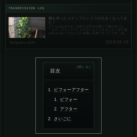
棚を作ったスナップエンドウが大きくなってき
た！
どうもmizukiです。以前に以下の記事にて棚を作った
『スナップエンドウ』が大きくなってきました！若干棚
の高さが足りてないけど無事に収穫できそうです。成長
記録▼6月16日▼6月28日（12日経過）▼棚の高さが低
いので、もう少しで一番上まで来...
2019.06.28
toriyaru.com
目次
ビフォーアフター
ビフォー
アフター
さいごに