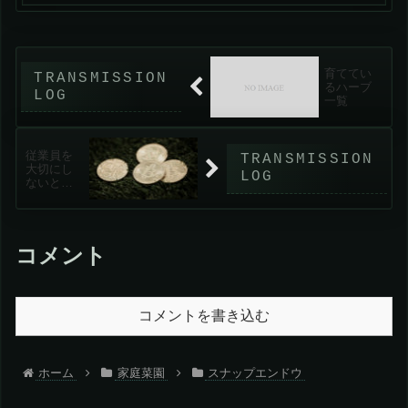
成長記録▼6月16日▼6月28日（12日経
過）▼棚の高さが低いので、もう少しで
一番上まで来...
育ててい
るハーブ
一覧
従業員を
大切にし
ないとい
けない時
代に
コメント
コメントを書き込む
ホーム
家庭菜園
スナップエンドウ