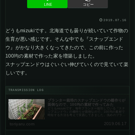
LINE
コピー
2019.07.16
どうもmizukiです。北海道でも曇りが続いていて作物の
生育が悪い感じです。そんな中でも『スナップエンド
ウ』がかなり大きくなってきたので、この前に作った
100均の素材で作った家を増築しました。
スナップエンドウはぐいぐい伸びていくので見ていて楽
しいです。
プランター栽培のスナップエンドウの棚作りが
面倒なので、100均の素材で作ってみた
どうもmizukiです。毎年プランター栽培している『スナ
ップエンドウ』の棚作りが面倒なので、100均の素材で
時短する方法を考えて実践してきました。浅めのプラン
ターで棚作りをしようとすると、支柱が風で倒れたりし
て茎が折れたりする上に設置が面倒...
2019.06.17
toriyaru.com