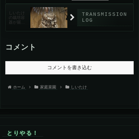
しいたけ
の栽培容
器が届き
ました
【きのこ
栽培容器
A】
コメント
コメントを書き込む
ホーム
家庭菜園
しいたけ
とりやる！