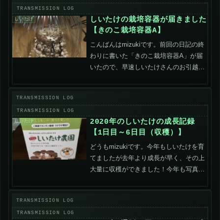
一番上まで来...
しいたけの栽培容器が届きました
しいたけ
【きのこ栽培容器A】
こんばんはmizukiです。前回の日記の終
わりに書いた「きのこ栽培容器A」が届
いたので、早速しいたけさんのお引越し
を行いました。ビフォー（付属のビニー
ル袋）アフター（きのこ栽培容器A）画
像でわかる通り、中身がとても見やすく
なっています。これ...
2020年のしいたけの成長記録
しいたけ
【1日目～6日目（収穫）】
どうもmizukiです。今年もしいたけを育
てましたが去年より成長が早く、その上
大量に収穫ができました！今年も写真が
少し気持ち悪い感じなので苦手な人は見
ないでください！しいたけの成長記録1
日目2日目3日目4日目5日目6日目※2019
年の7日目...