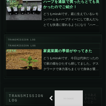
ハーブを通販で買ったらとても良
家庭菜園
かったのでご紹介！
どうもmizukiです。庭に生えているレモ
ンバームをハーブティーにして飲んだら
とても快適に寝れるようになり『ハー
ブ』にドはまりしました。しかも毎年勝
手に生えてくるのでコスパが最高に良
い！とりあえずハーブティーにできそう
な品種を集めようと思い...
家庭菜園の季節がやってきた
家庭菜園
どうもmizukiです、今日は代休だったの
で家の畑をひたすら耕してました。デス
クワークで体力落ちまくりで身体が重く
て悲惨でした。身体鍛えないとダメです
ね。以下、ウチの今年植える予定の野菜
メモです。じゃがいも3種（200g*3）・
男爵・メイク...
とりあえ
ずやりた
いことリ
スト