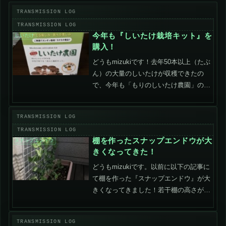
今年も『しいたけ栽培キット』を
しいたけ
購入！
どうもmizukiです！去年50本以上（たぶ
ん）の大量のしいたけが収穫できたの
で、今年も「もりのしいたけ農園」の
『シイタケ栽培キット』を購入しまし
た！しいたけ栽培用のプラスチックケー
スも去年買ったものがそのまま使える上
に手順も覚えていたので...
棚を作ったスナップエンドウが大
スナップエンドウ
きくなってきた！
どうもmizukiです。以前に以下の記事に
て棚を作った『スナップエンドウ』が大
きくなってきました！若干棚の高さが足
りてないけど無事に収穫できそうです。
成長記録▼6月16日▼6月28日（12日経
過）▼棚の高さが低いので、もう少しで