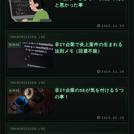
と悪かった事
2019.11.23
非IT企業で炎上案件の生まれる
社内SE
法則メモ（回避不能）
2019.11.20
非IT企業のSEが気を付ける５つ
社内SE
の事！
2019.02.26