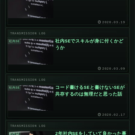
2020.03.19
社内SEでスキルが身に付くかど
社内SE
うか
2020.03.09
コード書けるSEと書けないSEが
社内SE
共存するのは無理だと思った話
2020.02.17
2年社内SEをしていて良かった事
社内SE