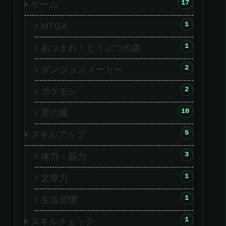
17
ゲーム
1
MTGA
1
あつまれ！どうぶつの森
2
ダンジョンメーカー
2
ポケモン
10
星の翼
5
スキルアップ
3
体力・筋力
1
文章力
1
生活習慣
1
スキルチェック