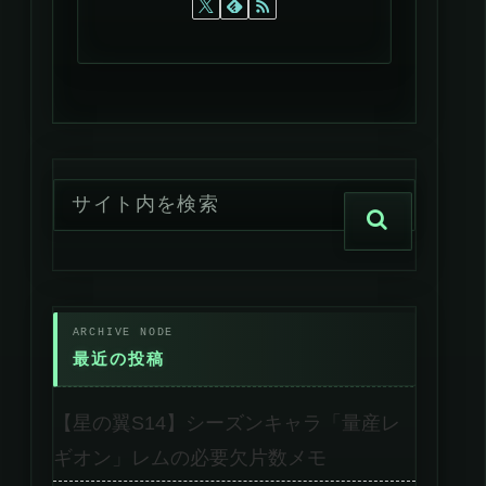
最近の投稿
【星の翼S14】シーズンキャラ「量産レ
ギオン」レムの必要欠片数メモ