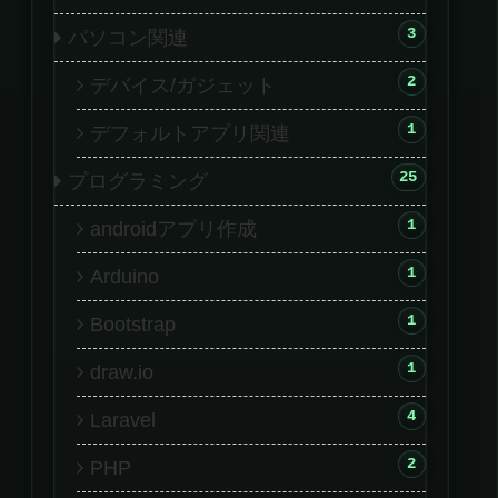
3
パソコン関連
2
デバイス/ガジェット
1
デフォルトアプリ関連
25
プログラミング
1
androidアプリ作成
1
Arduino
1
Bootstrap
1
draw.io
4
Laravel
2
PHP