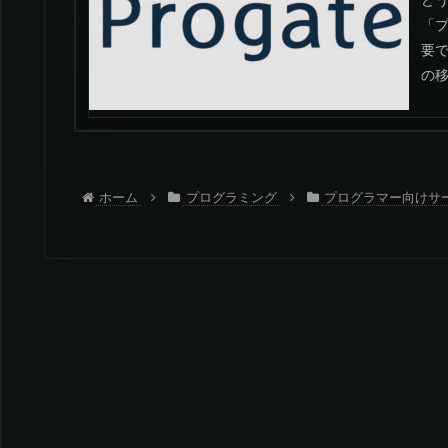
どう
「
要
の移
ホーム
プログラミング
プログラマー向けサ