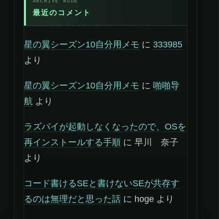
最近のコメント
星の翼シーズン10自分用メモ
に
333985
より
星の翼シーズン10自分用メモ
に
啪啪导
航
より
ラズパイが起動しなくなったので、OSを
再インストールする手順
に
早川 奈子
より
コード書けるSEと書けないSEが共存す
るのは無理だと思った話
に
hoge
より