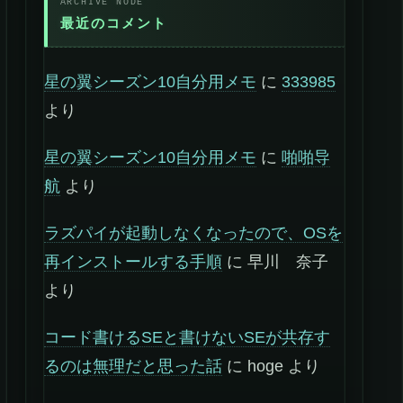
最近のコメント
星の翼シーズン10自分用メモ
に
333985
より
星の翼シーズン10自分用メモ
に
啪啪导
航
より
ラズパイが起動しなくなったので、OSを
再インストールする手順
に
早川 奈子
より
コード書けるSEと書けないSEが共存す
るのは無理だと思った話
に
hoge
より