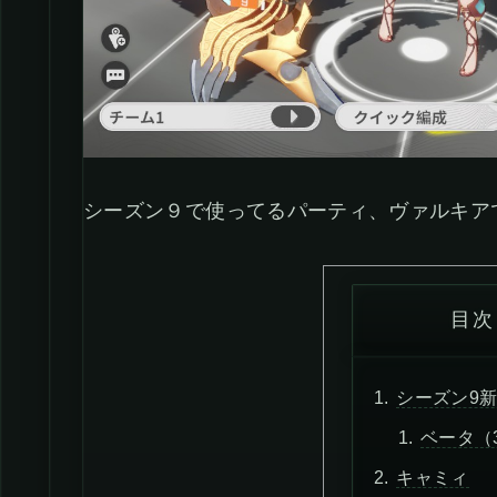
シーズン９で使ってるパーティ、ヴァルキア
目次
シーズン9
ベータ（
キャミィ