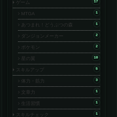
17
ゲーム
1
MTGA
1
あつまれ！どうぶつの森
2
ダンジョンメーカー
2
ポケモン
10
星の翼
5
スキルアップ
3
体力・筋力
1
文章力
1
生活習慣
1
スキルチェック