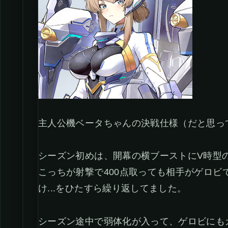
主人公機ベータちゃんの決戦仕様（だと思っ
シーズン初めは、開幕の横ブーストにV時型
こっちが射撃で400点取っても相手がゲロビ
け...をひたすら繰り返してました。
シーズン途中で弱体化が入って、ゲロビにも