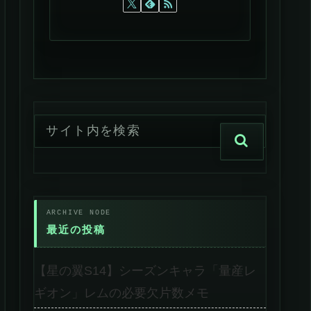
最近の投稿
【星の翼S14】シーズンキャラ「量産レ
ギオン」レムの必要欠片数メモ