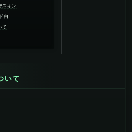
智スキン
ド白
いて
ついて