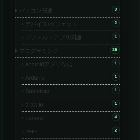
3
パソコン関連
2
デバイス/ガジェット
1
デフォルトアプリ関連
25
プログラミング
1
androidアプリ作成
1
Arduino
1
Bootstrap
1
draw.io
4
Laravel
2
PHP