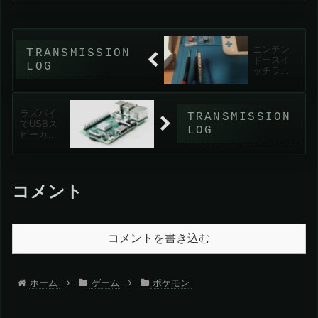
体値＋性格両方を後から変更できるよう
になったので、トリパ以外は簡単に組め
るようになって快適...
ニンテン
ドースイ
ッチライ
トのジョ
イコンを
修理
ラズパイ
でUSBス
ピーカー
を使おう
としたら
電力不足
になった
コメント
（１敗）
コメントを書き込む
ホーム
ゲーム
ポケモン