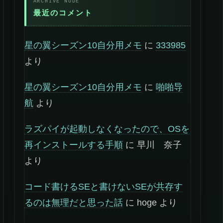
最近のコメント
星の翼シーズン10自分用メモ
に
333985
より
星の翼シーズン10自分用メモ
に
啪啪导
航
より
ラズパイが起動しなくなったので、OSを
再インストールする手順
に
早川 奈子
より
コード書けるSEと書けないSEが共存す
るのは無理だと思った話
に
hoge
より