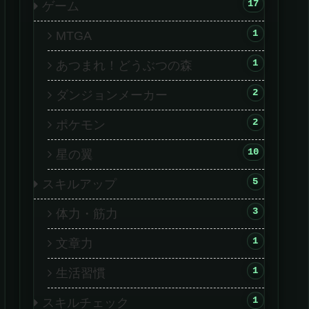
17
ゲーム
1
MTGA
1
あつまれ！どうぶつの森
2
ダンジョンメーカー
2
ポケモン
10
星の翼
5
スキルアップ
3
体力・筋力
1
文章力
1
生活習慣
1
スキルチェック