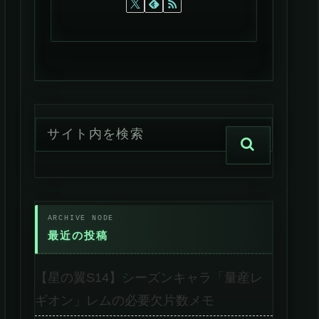
最近の投稿
【星の翼S14】シーズンキャラ「量産レ
ギオン」レムの必要欠片数メモ