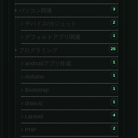
3
パソコン関連
2
デバイス/ガジェット
1
デフォルトアプリ関連
25
プログラミング
1
androidアプリ作成
1
Arduino
1
Bootstrap
1
draw.io
4
Laravel
2
PHP