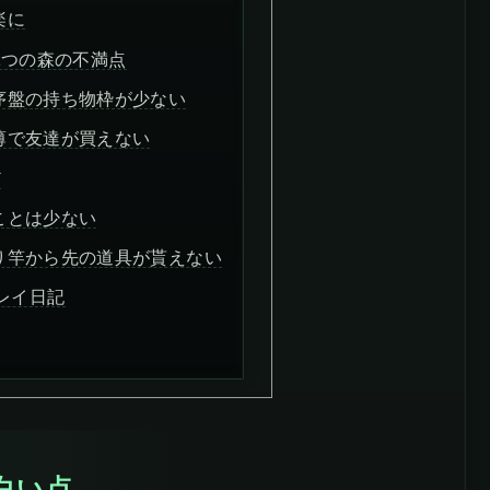
楽に
ぶつの森の不満点
序盤の持ち物枠が少ない
薄で友達が買えない
ど
ことは少ない
り竿から先の道具が貰えない
レイ日記